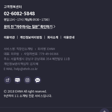
고객행복센터
02-6082-5848
평일 13시 ~ 17시 ( 채널톡 09:30 ~ 17:00 )
문의 전 "자주하시는 질문" 확인하기
이용약관
개인정보처리방침
회사소개
이용안내
서비스명: 직장인소개팅
회사명: EHNH
대표: 최우람
사업자번호: 779-49-00366
주소: 서울특별시 강남구 강남대로 354 혜천빌딩 11층
개인정보관리책임자: 김지혜
E-MAIL: help@ehnh.co.kr
Ⓒ 2018 EHNH All right reserved.
9년차의 1:1 소개팅 전문 서비스입니다.