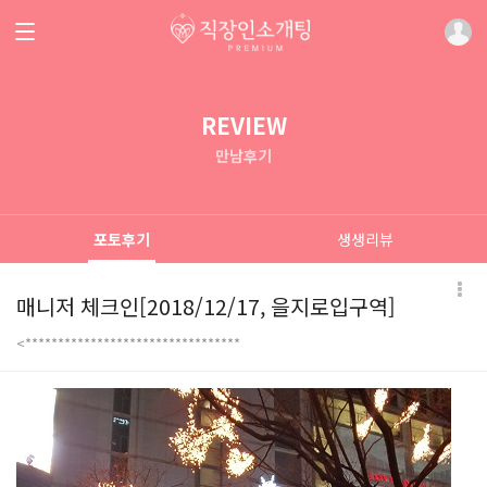
REVIEW
만남후기
포토후기
생생리뷰
매니저 체크인[2018/12/17, 을지로입구역]
<*********************************
본문