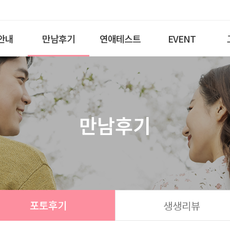
안내
만남후기
연애테스트
EVENT
만남후기
포토후기
생생리뷰