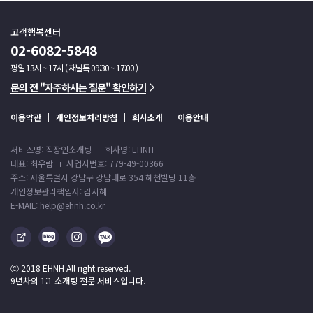
고객행복센터
02-6082-5848
평일 13시 ~ 17시 ( 채널톡 09:30 ~ 17:00 )
문의 전 "자주하시는 질문" 확인하기
이용약관
개인정보처리방침
회사소개
이용안내
서비스명: 직장인소개팅
회사명: EHNH
대표: 최우람
사업자번호: 779-49-00366
주소: 서울특별시 강남구 강남대로 354 혜천빌딩 11층
개인정보관리책임자: 김지혜
E-MAIL: help@ehnh.co.kr
Ⓒ 2018 EHNH All right reserved.
9년차의 1:1 소개팅 전문 서비스입니다.