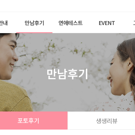
안내
만남후기
연애테스트
EVENT
만남후기
포토후기
생생리뷰