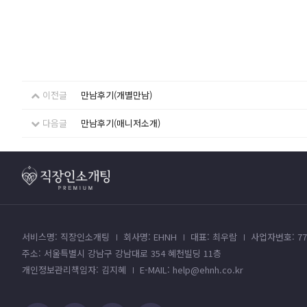
이전글
만남후기(개별만남)
다음글
만남후기(매니저소개)
서비스명: 직장인소개팅
회사명: EHNH
대표: 최우람
사업자번호: 779
주소: 서울특별시 강남구 강남대로 354 혜천빌딩 11층
개인정보관리책임자: 김지혜
E-MAIL: help@ehnh.co.kr