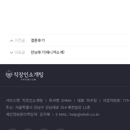
이전글
결혼후기
다음글
만남후기(매니저소개)
서비스명: 직장인소개팅
회사명: EHNH
대표: 최우람
사업자번호: 779-4
주소: 서울특별시 강남구 강남대로 354 혜천빌딩 11층
개인정보관리책임자: 김지혜
E-MAIL: help@ehnh.co.kr