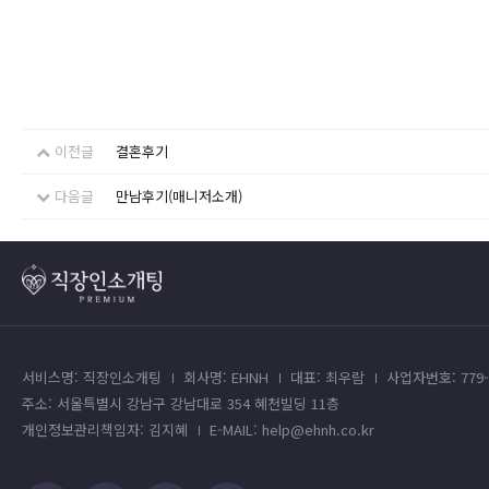
이전글
결혼후기
다음글
만남후기(매니저소개)
서비스명: 직장인소개팅
회사명: EHNH
대표: 최우람
사업자번호: 779-4
주소: 서울특별시 강남구 강남대로 354 혜천빌딩 11층
개인정보관리책임자: 김지혜
E-MAIL: help@ehnh.co.kr