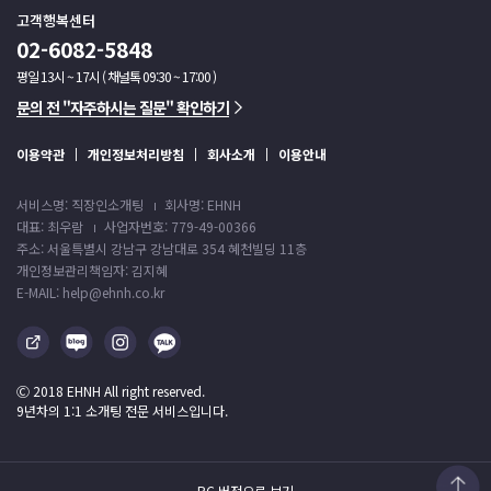
고객행복센터
02-6082-5848
평일 13시 ~ 17시 ( 채널톡 09:30 ~ 17:00 )
문의 전 "자주하시는 질문" 확인하기
이용약관
개인정보처리방침
회사소개
이용안내
서비스명: 직장인소개팅
회사명: EHNH
대표: 최우람
사업자번호: 779-49-00366
주소: 서울특별시 강남구 강남대로 354 혜천빌딩 11층
개인정보관리책임자: 김지혜
E-MAIL: help@ehnh.co.kr
Ⓒ 2018 EHNH All right reserved.
9년차의 1:1 소개팅 전문 서비스입니다.
PC 버전으로 보기