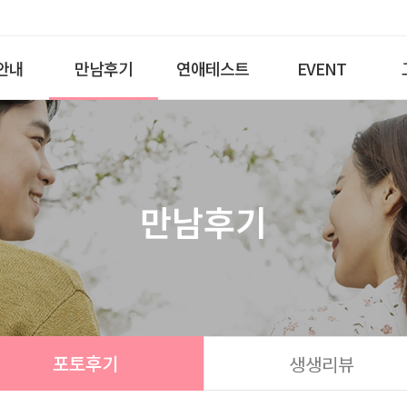
안내
만남후기
연애테스트
EVENT
만남후기
포토후기
생생리뷰