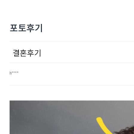
포토후기
결혼후기
h****