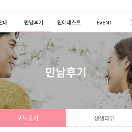
안내
만남후기
연애테스트
EVENT
만남후기
포토후기
생생리뷰