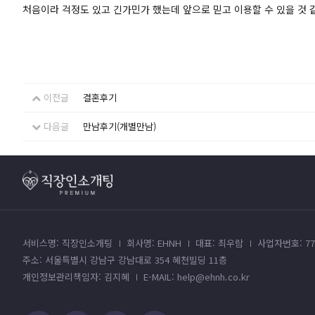
처음이라 걱정도 있고 긴가민가 했는데 앞으로 믿고 이용할 수 있을 것 
이전글
결혼후기
다음글
만남후기(개별만남)
서비스명: 직장인소개팅
회사명: EHNH
대표: 최우람
사업자번호: 779
주소: 서울특별시 강남구 강남대로 354 혜천빌딩 11층
개인정보관리책임자: 김지혜
E-MAIL: help@ehnh.co.kr