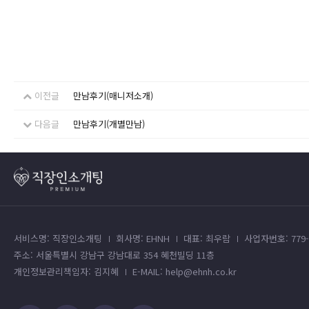
이전글
만남후기(매니저소개)
다음글
만남후기(개별만남)
서비스명: 직장인소개팅
회사명: EHNH
대표: 최우람
사업자번호: 779-4
주소: 서울특별시 강남구 강남대로 354 혜천빌딩 11층
개인정보관리책임자: 김지혜
E-MAIL: help@ehnh.co.kr