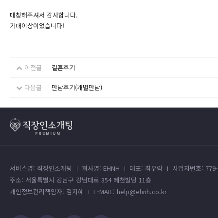
매칭해주셔서 감사합니다.
기대이상이었습니다!
이전글
결혼후기
다음글
만남후기(개별만남)
서비스명: 직장인소개팅
회사명: EHNH
대표: 최우람
사업자번호: 779-4
주소: 서울특별시 강남구 강남대로 354 혜천빌딩 11층
개인정보관리책임자: 김지혜
E-MAIL: help@ehnh.co.kr