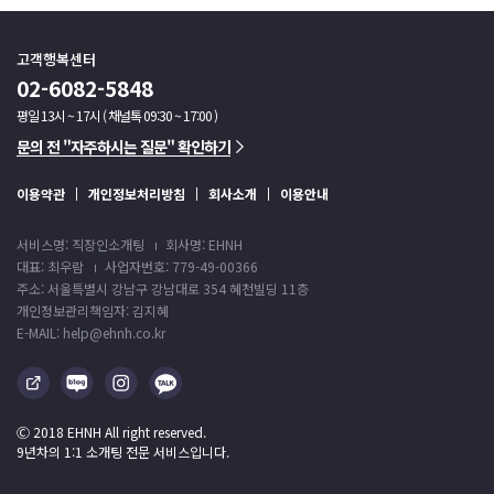
고객행복센터
02-6082-5848
평일 13시 ~ 17시 ( 채널톡 09:30 ~ 17:00 )
문의 전 "자주하시는 질문" 확인하기
이용약관
개인정보처리방침
회사소개
이용안내
서비스명: 직장인소개팅
회사명: EHNH
대표: 최우람
사업자번호: 779-49-00366
주소: 서울특별시 강남구 강남대로 354 혜천빌딩 11층
개인정보관리책임자: 김지혜
E-MAIL: help@ehnh.co.kr
Ⓒ 2018 EHNH All right reserved.
9년차의 1:1 소개팅 전문 서비스입니다.