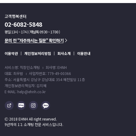
고객행복센터
02-6082-5848
평일 13시 ~ 17시 ( 채널톡 09:30 ~ 17:00 )
문의 전 "자주하시는 질문" 확인하기
이용약관
개인정보처리방침
회사소개
이용안내
서비스명: 직장인소개팅
회사명: EHNH
대표: 최우람
사업자번호: 779-49-00366
주소: 서울특별시 강남구 강남대로 354 혜천빌딩 11층
개인정보관리책임자: 김지혜
E-MAIL: help@ehnh.co.kr
Ⓒ 2018 EHNH All right reserved.
9년차의 1:1 소개팅 전문 서비스입니다.