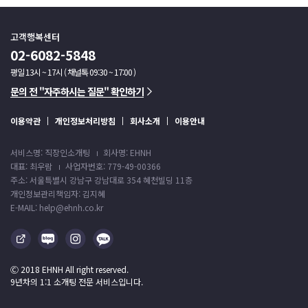
고객행복센터
02-6082-5848
평일 13시 ~ 17시 ( 채널톡 09:30 ~ 17:00 )
문의 전 "자주하시는 질문" 확인하기
이용약관
개인정보처리방침
회사소개
이용안내
서비스명: 직장인소개팅
회사명: EHNH
대표: 최우람
사업자번호: 779-49-00366
주소: 서울특별시 강남구 강남대로 354 혜천빌딩 11층
개인정보관리책임자: 김지혜
E-MAIL: help@ehnh.co.kr
Ⓒ 2018 EHNH All right reserved.
9년차의 1:1 소개팅 전문 서비스입니다.