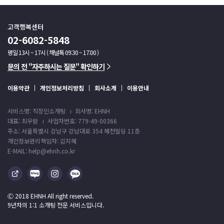
고객행복센터
02-6082-5848
평일 13시 ~ 17시 ( 채널톡 09:30 ~ 17:00 )
문의 전 "자주하시는 질문" 확인하기
이용약관
개인정보처리방침
회사소개
이용안내
서비스명: 직장인소개팅
회사명: EHNH
대표: 최우람
사업자번호: 779-49-00366
주소: 서울특별시 강남구 강남대로 354 혜천빌딩 11층
개인정보관리책임자: 김지혜
E-MAIL: help@ehnh.co.kr
Ⓒ 2018 EHNH All right reserved.
9년차의 1:1 소개팅 전문 서비스입니다.