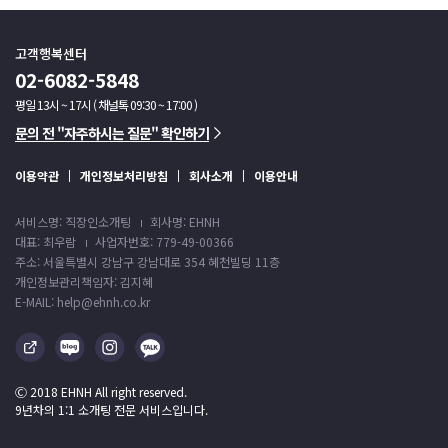
고객행복센터
02-6082-5848
평일 13시 ~ 17시 ( 채널톡 09:30 ~ 17:00 )
문의 전 "자주하시는 질문" 확인하기
이용약관
개인정보처리방침
회사소개
이용안내
서비스명: 직장인소개팅
회사명: EHNH
대표: 최우람
사업자번호: 779-49-00366
주소: 서울특별시 강남구 강남대로 354 혜천빌딩 11층
개인정보관리책임자: 김지혜
E-MAIL: help@ehnh.co.kr
Ⓒ 2018 EHNH All right reserved.
9년차의 1:1 소개팅 전문 서비스입니다.