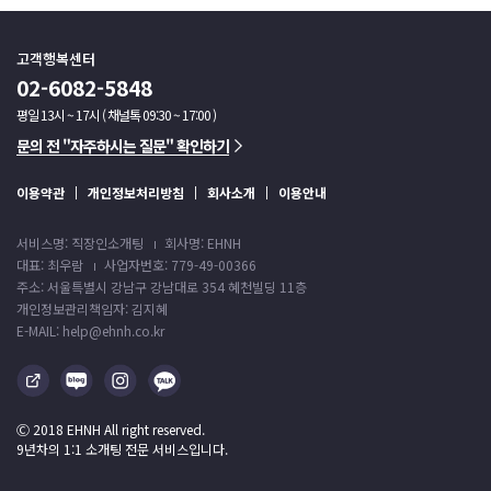
고객행복센터
02-6082-5848
평일 13시 ~ 17시 ( 채널톡 09:30 ~ 17:00 )
문의 전 "자주하시는 질문" 확인하기
이용약관
개인정보처리방침
회사소개
이용안내
서비스명: 직장인소개팅
회사명: EHNH
대표: 최우람
사업자번호: 779-49-00366
주소: 서울특별시 강남구 강남대로 354 혜천빌딩 11층
개인정보관리책임자: 김지혜
E-MAIL: help@ehnh.co.kr
Ⓒ 2018 EHNH All right reserved.
9년차의 1:1 소개팅 전문 서비스입니다.