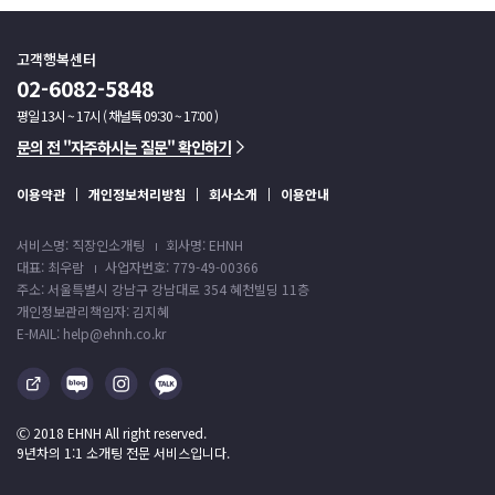
고객행복센터
02-6082-5848
평일 13시 ~ 17시 ( 채널톡 09:30 ~ 17:00 )
문의 전 "자주하시는 질문" 확인하기
이용약관
개인정보처리방침
회사소개
이용안내
서비스명: 직장인소개팅
회사명: EHNH
대표: 최우람
사업자번호: 779-49-00366
주소: 서울특별시 강남구 강남대로 354 혜천빌딩 11층
개인정보관리책임자: 김지혜
E-MAIL: help@ehnh.co.kr
Ⓒ 2018 EHNH All right reserved.
9년차의 1:1 소개팅 전문 서비스입니다.