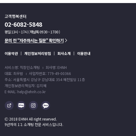
고객행복센터
02-6082-5848
평일 13시 ~ 17시 ( 채널톡 09:30 ~ 17:00 )
문의 전 "자주하시는 질문" 확인하기
이용약관
개인정보처리방침
회사소개
이용안내
서비스명: 직장인소개팅
회사명: EHNH
대표: 최우람
사업자번호: 779-49-00366
주소: 서울특별시 강남구 강남대로 354 혜천빌딩 11층
개인정보관리책임자: 김지혜
E-MAIL: help@ehnh.co.kr
Ⓒ 2018 EHNH All right reserved.
9년차의 1:1 소개팅 전문 서비스입니다.