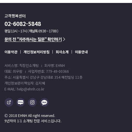
고객행복센터
02-6082-5848
평일 13시 ~ 17시 ( 채널톡 09:30 ~ 17:00 )
문의 전 "자주하시는 질문" 확인하기
이용약관
개인정보처리방침
회사소개
이용안내
서비스명: 직장인소개팅
회사명: EHNH
대표: 최우람
사업자번호: 779-49-00366
주소: 서울특별시 강남구 강남대로 354 혜천빌딩 11층
개인정보관리책임자: 김지혜
E-MAIL: help@ehnh.co.kr
Ⓒ 2018 EHNH All right reserved.
9년차의 1:1 소개팅 전문 서비스입니다.