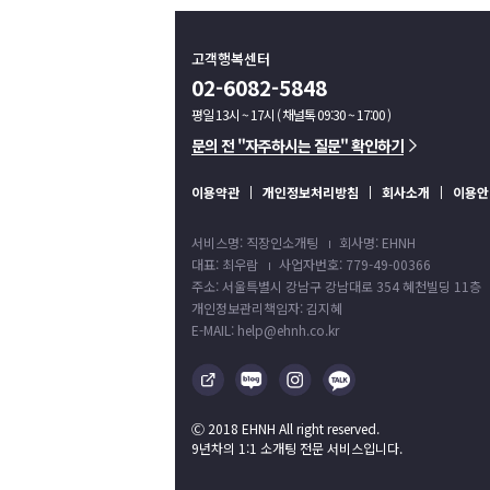
고객행복센터
02-6082-5848
평일 13시 ~ 17시 ( 채널톡 09:30 ~ 17:00 )
문의 전 "자주하시는 질문" 확인하기
이용약관
개인정보처리방침
회사소개
이용안
서비스명: 직장인소개팅
회사명: EHNH
대표: 최우람
사업자번호: 779-49-00366
주소: 서울특별시 강남구 강남대로 354 혜천빌딩 11층
개인정보관리책임자: 김지혜
E-MAIL: help@ehnh.co.kr
Ⓒ 2018 EHNH All right reserved.
9년차의 1:1 소개팅 전문 서비스입니다.