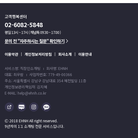
고객행복센터
02-6082-5848
평일 13시 ~ 17시 ( 채널톡 09:30 ~ 17:00 )
문의 전 "자주하시는 질문" 확인하기
이용약관
개인정보처리방침
회사소개
이용안내
서비스명: 직장인소개팅
회사명: EHNH
대표: 최우람
사업자번호: 779-49-00366
주소: 서울특별시 강남구 강남대로 354 혜천빌딩 11층
개인정보관리책임자: 김지혜
E-MAIL: help@ehnh.co.kr
Ⓒ 2018 EHNH All right reserved.
9년차의 1:1 소개팅 전문 서비스입니다.