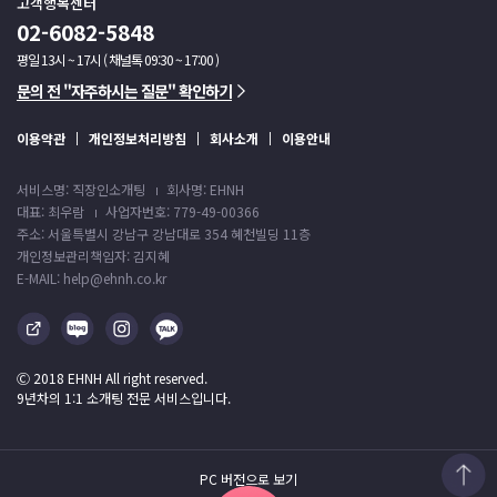
고객행복센터
02-6082-5848
평일 13시 ~ 17시 ( 채널톡 09:30 ~ 17:00 )
문의 전 "자주하시는 질문" 확인하기
이용약관
개인정보처리방침
회사소개
이용안내
서비스명: 직장인소개팅
회사명: EHNH
대표: 최우람
사업자번호: 779-49-00366
주소: 서울특별시 강남구 강남대로 354 혜천빌딩 11층
개인정보관리책임자: 김지혜
E-MAIL: help@ehnh.co.kr
Ⓒ 2018 EHNH All right reserved.
9년차의 1:1 소개팅 전문 서비스입니다.
PC 버전으로 보기