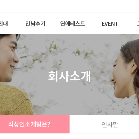
안내
만남후기
연애테스트
EVENT
회사소개
직장인소개팅은?
인사말