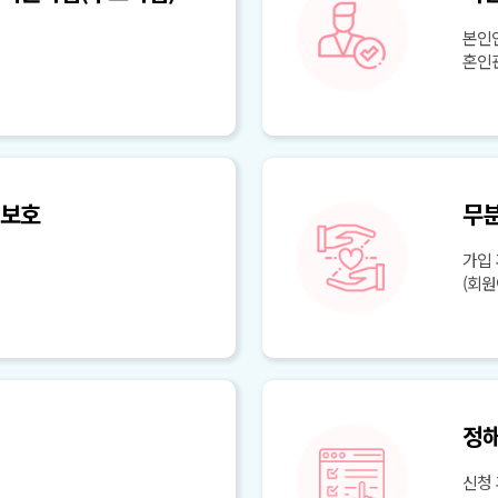
본인인
혼인관
 보호
무분
가입
(회원
정해
신청 