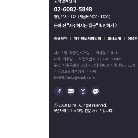
고객행복센터
02-6082-5848
평일 13시 ~ 17시 ( 채널톡 09:30 ~ 17:00 )
문의 전 "자주하시는 질문" 확인하기
이용약관
개인정보처리방침
회사소개
이용안
서비스명: 직장인소개팅
회사명: EHNH
대표: 최우람
사업자번호: 779-49-00366
주소: 서울특별시 강남구 강남대로 354 혜천빌딩 11층
개인정보관리책임자: 김지혜
E-MAIL: help@ehnh.co.kr
Ⓒ 2018 EHNH All right reserved.
9년차의 1:1 소개팅 전문 서비스입니다.