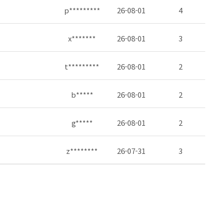
p*********
26-08-01
4
x*******
26-08-01
3
t*********
26-08-01
2
b*****
26-08-01
2
g*****
26-08-01
2
z********
26-07-31
3