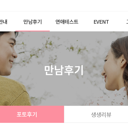
안내
만남후기
연애테스트
EVENT
만남후기
포토후기
생생리뷰