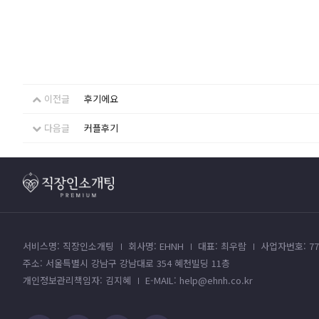
이전글
후기에요
다음글
커플후기
서비스명: 직장인소개팅
회사명: EHNH
대표: 최우람
사업자번호: 779
주소: 서울특별시 강남구 강남대로 354 혜천빌딩 11층
개인정보관리책임자: 김지혜
E-MAIL: help@ehnh.co.kr