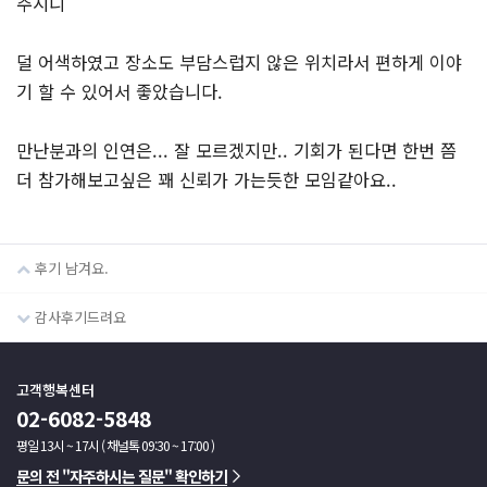
주시니
덜 어색하였고 장소도 부담스럽지 않은 위치라서 편하게 이야
기 할 수 있어서 좋았습니다.
만난분과의 인연은... 잘 모르겠지만.. 기회가 된다면 한번 쯤
더 참가해보고싶은 꽤 신뢰가 가는듯한 모임같아요..
후기 남겨요.
감사후기드려요
고객행복센터
02-6082-5848
평일 13시 ~ 17시 ( 채널톡 09:30 ~ 17:00 )
문의 전 "자주하시는 질문" 확인하기