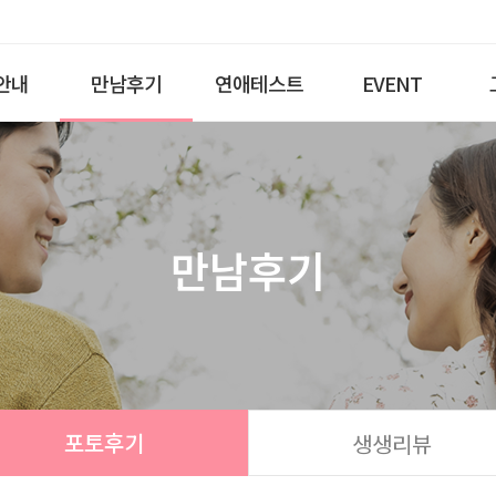
안내
만남후기
연애테스트
EVENT
만남후기
포토후기
생생리뷰