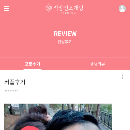
REVIEW
만남후기
포토후기
생생리뷰
커플후기
f*******
본문