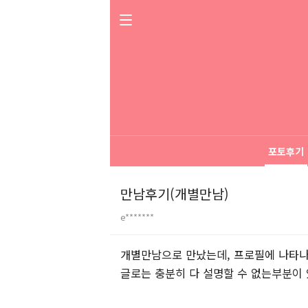
포토후기
만남후기(개별만남)
e*******
본문
개별만남으로 만났는데, 프로필에 나타나
글로는 충분히 다 설명할 수 없는부분이 