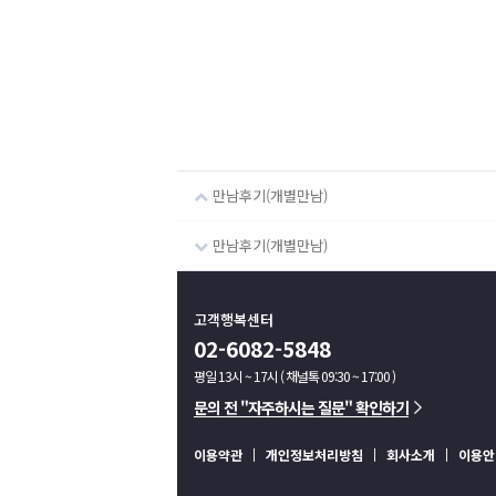
만남후기(개별만남)
만남후기(개별만남)
고객행복센터
02-6082-5848
평일 13시 ~ 17시 ( 채널톡 09:30 ~ 17:00 )
문의 전 "자주하시는 질문" 확인하기
이용약관
개인정보처리방침
회사소개
이용안