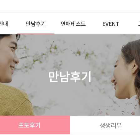
안내
만남후기
연애테스트
EVENT
만남후기
포토후기
생생리뷰