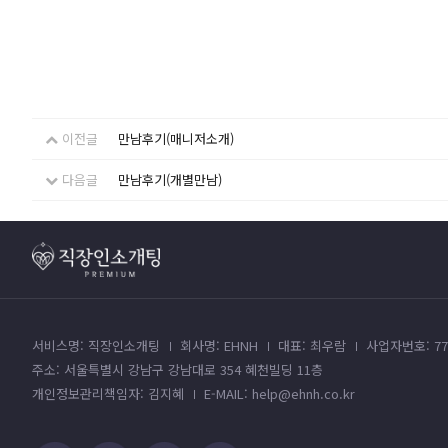
이전글
만남후기(매니저소개)
다음글
만남후기(개별만남)
서비스명: 직장인소개팅
회사명: EHNH
대표: 최우람
사업자번호: 779
주소: 서울특별시 강남구 강남대로 354 혜천빌딩 11층
개인정보관리책임자: 김지혜
E-MAIL: help@ehnh.co.kr