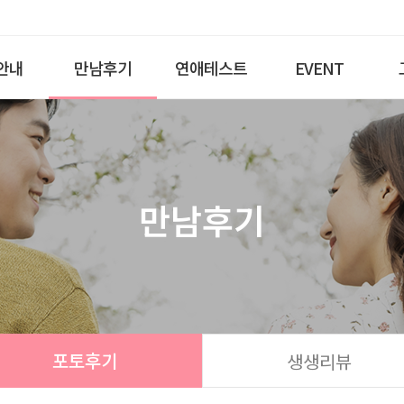
안내
만남후기
연애테스트
EVENT
만남후기
포토후기
생생리뷰