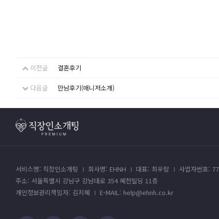
이전글
결혼후기
다음글
만남후기(매니저소개)
서비스명: 직장인소개팅
회사명: EHNH
대표: 최우람
사업자번호: 779
주소: 서울특별시 강남구 강남대로 354 혜천빌딩 11층
개인정보관리책임자: 김지혜
E-MAIL: help@ehnh.co.kr