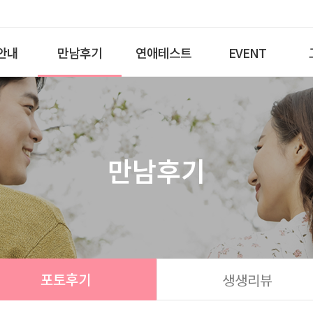
안내
만남후기
연애테스트
EVENT
만남후기
포토후기
생생리뷰