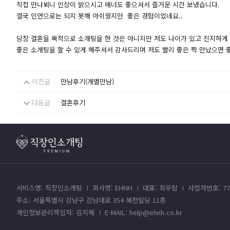
직접 만나뵈니 인상이 밝으시고 매너도 좋으셔서 즐거운 시간 보냈습니다.
결국 인연으로는 되지 못해 아쉬웠지만 좋은 경험이었네요..
당장 결혼을 목적으로 소개팅을 한 것은 아니지만 저도 나이가 있고 진지하게
좋은 소개팅을 할 수 있게 해주셔서 감사드리며 저도 빨리 좋은 짝 만났으면
이전글
만남후기(개별만남)
다음글
결혼후기
서비스명: 직장인소개팅
회사명: EHNH
대표: 최우람
사업자번호: 779
주소: 서울특별시 강남구 강남대로 354 혜천빌딩 11층
개인정보관리책임자: 김지혜
E-MAIL: help@ehnh.co.kr