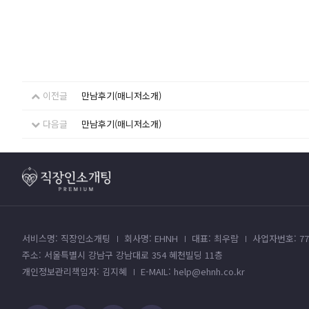
이전글
만남후기(매니저소개)
다음글
만남후기(매니저소개)
서비스명: 직장인소개팅
회사명: EHNH
대표: 최우람
사업자번호: 779
주소: 서울특별시 강남구 강남대로 354 혜천빌딩 11층
개인정보관리책임자: 김지혜
E-MAIL: help@ehnh.co.kr