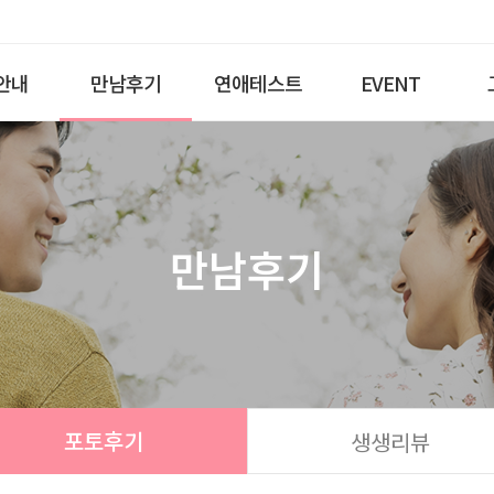
안내
만남후기
연애테스트
EVENT
만남후기
포토후기
생생리뷰