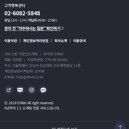
고객행복센터
02-6082-5848
평일 13시 ~ 17시 ( 채널톡 09:30 ~ 17:00 )
문의 전 "자주하시는 질문" 확인하기
이용약관
개인정보처리방침
회사소개
이용안내
서비스명: 직장인소개팅
회사명: EHNH
대표: 최우람
사업자번호: 779-49-00366
주소: 서울특별시 강남구 강남대로 354 혜천빌딩 11층
개인정보관리책임자: 김지혜
E-MAIL: help@ehnh.co.kr
Ⓒ 2018 EHNH All right reserved.
9년차의 1:1 소개팅 전문 서비스입니다.
PC 버전으로 보기