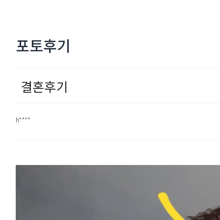
포토후기
결혼후기
h****