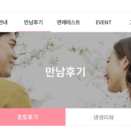
안내
만남후기
연애테스트
EVENT
만남후기
포토후기
생생리뷰