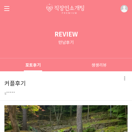
REVIEW
만남후기
포토후기
생생리뷰
커플후기
s*****
본문