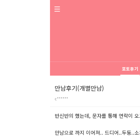
포토후기
만남후기(개별만남)
c******
본문
반신반의 했는데, 문자를 통해 연락이 오
만남으로 까지 이어져.. 드디어..두둥..