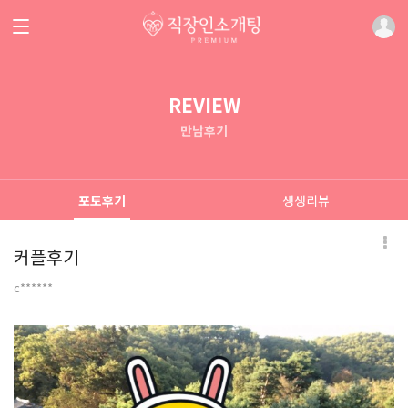
REVIEW
만남후기
포토후기
생생리뷰
커플후기
c******
본문