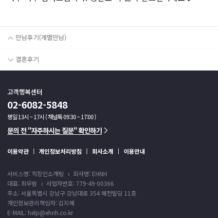
만남후기(개별만남)
결혼후기
고객행복센터
02-6082-5848
평일 13시 ~ 17시 ( 채널톡 09:30 ~ 17:00 )
문의 전 "자주하시는 질문" 확인하기
이용약관
개인정보처리방침
회사소개
이용안내
서비스명: 직장인소개팅
회사명: EHNH
대표: 최우람
사업자번호: 779-49-00366
주소: 서울특별시 강남구 강남대로 354 혜천빌딩 11층
개인정보관리책임자: 김지혜
E-MAIL: help@ehnh.co.kr