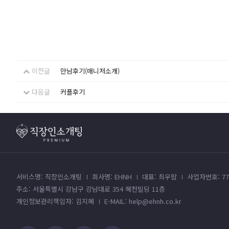
이전글
만남후기(매니저소개)
다음글
커플후기
서비스명: 직장인소개팅
회사명: EHNH
대표: 최우람
사업자번호: 779
주소: 서울특별시 강남구 강남대로 354 혜천빌딩 11층
개인정보관리책임자: 김지혜
E-MAIL: help@ehnh.co.kr