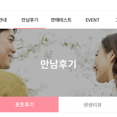
안내
만남후기
연애테스트
EVENT
만남후기
포토후기
생생리뷰