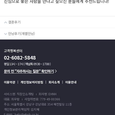
진심으로 좋은 사람을 만나고 싶으신 분들에게 추천드립니다!
결혼후기
만남후기(개별만남)
고객행복센터
02-6082-5848
평일 13시 ~ 17시 ( 채널톡 09:30 ~ 17:00 )
문의 전 "자주하시는 질문" 확인하기
이용약관
개인정보처리방침
회사소개
이용안내
서비스명: 직장인소개팅
회사명: EHNH
대표: 최우람
사업자번호: 779-49-00366
주소: 서울특별시 강남구 강남대로 354 혜천빌딩 11층
개인정보관리책임자: 김지혜
E-MAIL: help@ehnh.co.kr