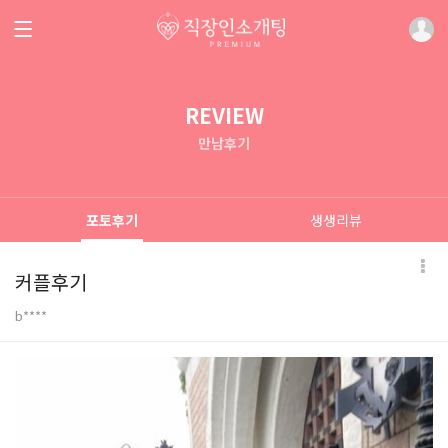
REVIEW
만남후기
포토후기
생생리뷰
커플후기
b****
본문