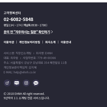
고객행복센터
02-6082-5848
평일 13시 ~ 17시 ( 채널톡 09:30 ~ 17:00 )
문의 전 "자주하시는 질문" 확인하기
이용약관
개인정보처리방침
회사소개
이용안내
서비스명: 직장인소개팅
회사명: EHNH
대표: 최우람
사업자번호: 779-49-00366
주소: 서울특별시 강남구 강남대로 354 혜천빌딩 11층
개인정보관리책임자: 김지혜
E-MAIL: help@ehnh.co.kr
Ⓒ 2018 EHNH All right reserved.
9년차의 1:1 소개팅 전문 서비스입니다.