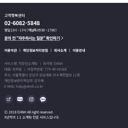
고객행복센터
02-6082-5848
평일 13시 ~ 17시 ( 채널톡 09:30 ~ 17:00 )
문의 전 "자주하시는 질문" 확인하기
이용약관
개인정보처리방침
회사소개
이용안내
서비스명: 직장인소개팅
회사명: EHNH
대표: 최우람
사업자번호: 779-49-00366
주소: 서울특별시 강남구 강남대로 354 혜천빌딩 11층
개인정보관리책임자: 김지혜
E-MAIL: help@ehnh.co.kr
Ⓒ 2018 EHNH All right reserved.
9년차의 1:1 소개팅 전문 서비스입니다.