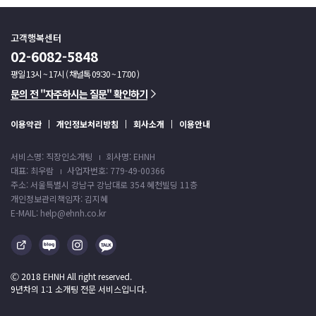
고객행복센터
02-6082-5848
평일 13시 ~ 17시 ( 채널톡 09:30 ~ 17:00 )
문의 전 "자주하시는 질문" 확인하기
이용약관
개인정보처리방침
회사소개
이용안내
서비스명: 직장인소개팅
회사명: EHNH
대표: 최우람
사업자번호: 779-49-00366
주소: 서울특별시 강남구 강남대로 354 혜천빌딩 11층
개인정보관리책임자: 김지혜
E-MAIL: help@ehnh.co.kr
Ⓒ 2018 EHNH All right reserved.
9년차의 1:1 소개팅 전문 서비스입니다.