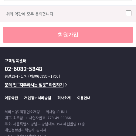
위의 약관에 모두 동의합니다.
회원가입
고객행복센터
02-6082-5848
평일 13시 ~ 17시 ( 채널톡 09:30 ~ 17:00 )
문의 전 "자주하시는 질문" 확인하기
이용약관
개인정보처리방침
회사소개
이용안내
서비스명: 직장인소개팅
회사명: EHNH
대표: 최우람
사업자번호: 779-49-00366
주소: 서울특별시 강남구 강남대로 354 혜천빌딩 11층
개인정보관리책임자: 김지혜
E-MAIL: help@ehnh.co.kr