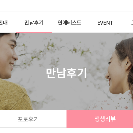
안내
만남후기
연애테스트
EVENT
만남후기
생생리뷰
포토후기