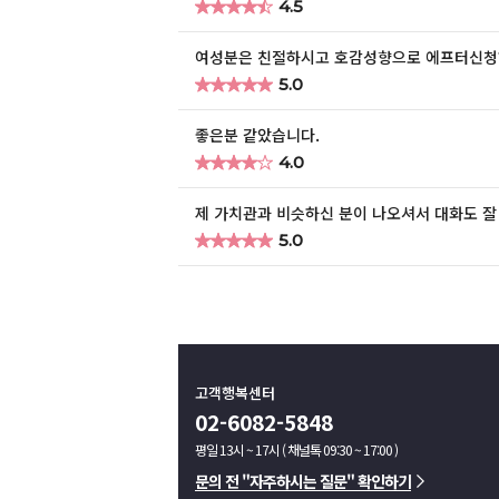
★
★
★
★
★
★
★
★
★
★
4.5
여성분은 친절하시고 호감성향으로 에프터신청하
★
★
★
★
★
★
★
★
★
★
5.0
좋은분 같았습니다.
★
★
★
★
★
★
★
★
★
★
4.0
제 가치관과 비슷하신 분이 나오셔서 대화도 잘 했
★
★
★
★
★
★
★
★
★
★
5.0
고객행복센터
02-6082-5848
평일 13시 ~ 17시 ( 채널톡 09:30 ~ 17:00 )
문의 전 "자주하시는 질문" 확인하기