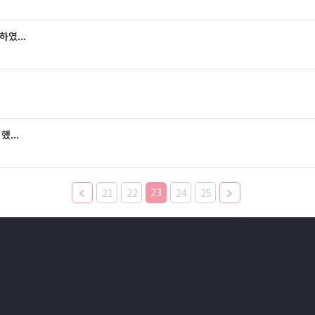
였...
...
23
21
22
24
25