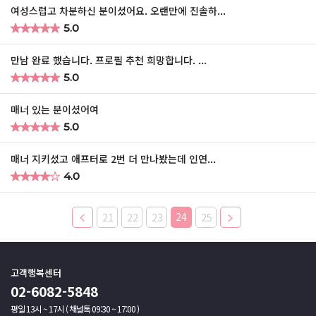
여성스럽고 차분하신 분이셨어요. 오랜만에 진솔하...
★
★
★
★
★
★
★
★
★
★
5.0
만남 완료 했습니다. 프로필 추천 희망합니다. ...
★
★
★
★
★
★
★
★
★
★
5.0
매너 있는 분이셨어여
★
★
★
★
★
★
★
★
★
★
5.0
매너 지키셨고 애프터로 2번 더 만나봤는데 인연...
★
★
★
★
★
★
★
★
★
★
4.0
24
21
22
23
25
고객행복센터
02-6082-5848
평일 13시 ~ 17시 ( 채널톡 09:30 ~ 17:00 )